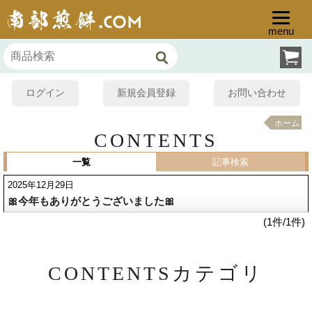
menu
ログイン
新規会員登録
お問い合わせ
ホーム
CONTENTS
一覧
記事検索
2025年12月29日
🎀今年もありがとうございました🎀
(1件/1件)
CONTENTSカテゴリ