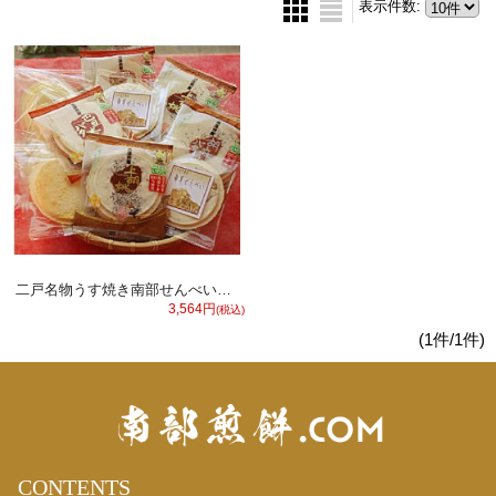
表示件数
:
二戸名物うす焼き南部せんべいセット（52枚入り）（送料無料！）
3,564円
(税込)
(1件/1件)
CONTENTS