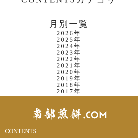
月別一覧
2026年
2025年
5月 (1)
2024年
12月 (1)
2023年
12月 (2)
1月 (1)
2022年
12月 (2)
8月 (1)
2021年
12月 (2)
11月 (1)
2020年
12月 (2)
11月 (2)
2019年
6月 (1)
12月 (3)
11月 (2)
2018年
10月 (1)
12月 (1)
11月 (1)
2017年
10月 (1)
4月 (1)
12月 (1)
10月 (1)
10月 (1)
9月 (1)
12月 (2)
6月 (1)
10月 (2)
9月 (2)
3月 (1)
10月 (1)
9月 (3)
9月 (2)
8月 (1)
5月 (3)
9月 (2)
8月 (1)
2月 (1)
9月 (1)
8月 (2)
8月 (2)
7月 (1)
CONTENTS
4月 (2)
8月 (1)
7月 (2)
1月 (1)
6月 (1)