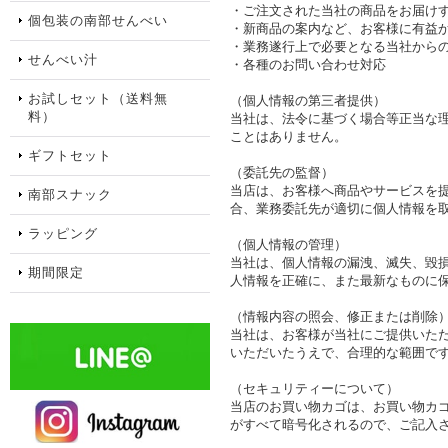
・ご注文された当社の商品をお届け
個包装の南部せんべい
・新商品の案内など、お客様に有益
・業務遂行上で必要となる当社から
せんべい汁
・各種のお問い合わせ対応
お試しセット（送料無
（個人情報の第三者提供）
料）
当社は、法令に基づく場合等正当な
ことはありません。
ギフトセット
（委託先の監督）
当店は、お客様へ商品やサービスを
南部スナック
合、業務委託先が適切に個人情報を
ラッピング
（個人情報の管理）
当社は、個人情報の漏洩、滅失、毀
期間限定
人情報を正確に、また最新なものに
（情報内容の照会、修正または削除
当社は、お客様が当社にご提供いた
いただいたうえで、合理的な範囲で
（セキュリティーについて）
当店のお買い物カゴは、お買い物カゴ
がすべて暗号化されるので、ご記入