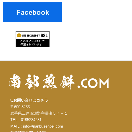
お問い合せは
コチラ
〒600-8233
岩手県二戸市堀野字長瀬５７－１
TEL : 0195234231
MAIL : info@nanbusenbei.com