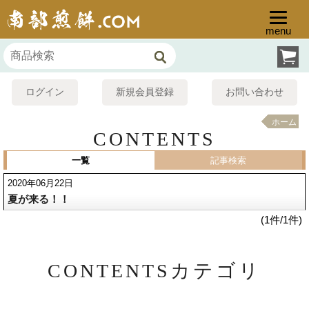
menu
ログイン
新規会員登録
お問い合わせ
ホーム
CONTENTS
一覧
記事検索
2020年06月22日
夏が来る！！
(1件/1件)
CONTENTSカテゴリ