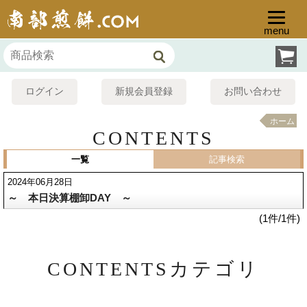
menu
ログイン
新規会員登録
お問い合わせ
ホーム
CONTENTS
一覧
記事検索
2024年06月28日
～ 本日決算棚卸DAY ～
(1件/1件)
CONTENTSカテゴリ