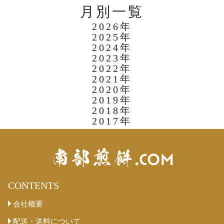
月別一覧
2026年
2025年
5月 (1)
2024年
12月 (1)
2023年
12月 (2)
1月 (1)
2022年
12月 (2)
8月 (1)
2021年
12月 (2)
11月 (1)
2020年
12月 (2)
11月 (2)
2019年
6月 (1)
12月 (3)
11月 (2)
2018年
10月 (1)
12月 (1)
11月 (1)
2017年
10月 (1)
4月 (1)
12月 (1)
10月 (1)
10月 (1)
9月 (1)
12月 (2)
6月 (1)
10月 (2)
9月 (2)
3月 (1)
10月 (1)
9月 (3)
9月 (2)
8月 (1)
5月 (3)
9月 (2)
8月 (1)
2月 (1)
9月 (1)
8月 (2)
8月 (2)
7月 (1)
CONTENTS
4月 (2)
8月 (1)
7月 (2)
1月 (1)
6月 (1)
7月 (1)
7月 (1)
6月 (1)
会社概要
3月 (1)
7月 (1)
6月 (1)
4月 (2)
配送・送料について
6月 (1)
5月 (1)