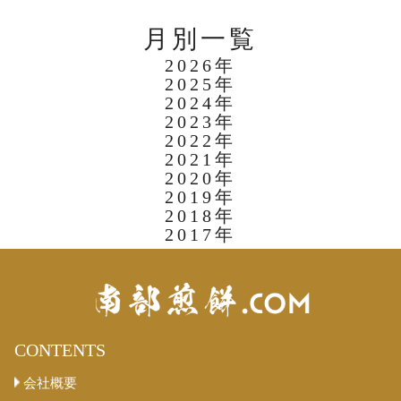
月別一覧
2026年
2025年
5月 (1)
2024年
12月 (1)
2023年
12月 (2)
1月 (1)
2022年
12月 (2)
8月 (1)
2021年
12月 (2)
11月 (1)
2020年
12月 (2)
11月 (2)
2019年
6月 (1)
12月 (3)
11月 (2)
2018年
10月 (1)
12月 (1)
11月 (1)
2017年
10月 (1)
4月 (1)
12月 (1)
10月 (1)
10月 (1)
9月 (1)
12月 (2)
6月 (1)
10月 (2)
9月 (2)
3月 (1)
10月 (1)
9月 (3)
9月 (2)
8月 (1)
5月 (3)
9月 (2)
8月 (1)
2月 (1)
9月 (1)
8月 (2)
8月 (2)
7月 (1)
CONTENTS
4月 (2)
8月 (1)
7月 (2)
1月 (1)
6月 (1)
7月 (1)
7月 (1)
6月 (1)
会社概要
3月 (1)
7月 (1)
6月 (1)