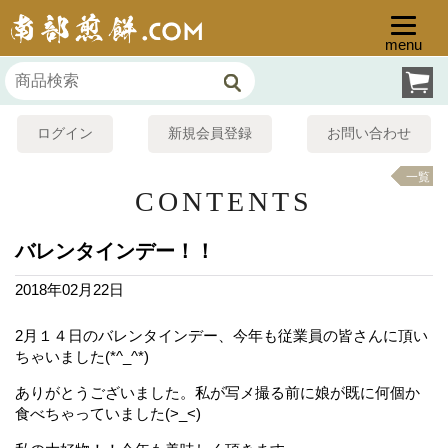
menu
ログイン
新規会員登録
お問い合わせ
一覧
CONTENTS
バレンタインデー！！
2018年02月22日
2月１４日のバレンタインデー、今年も従業員の皆さんに頂い
ちゃいました(*^_^*)
ありがとうございました。私が写メ撮る前に娘が既に何個か
食べちゃっていました(>_<)