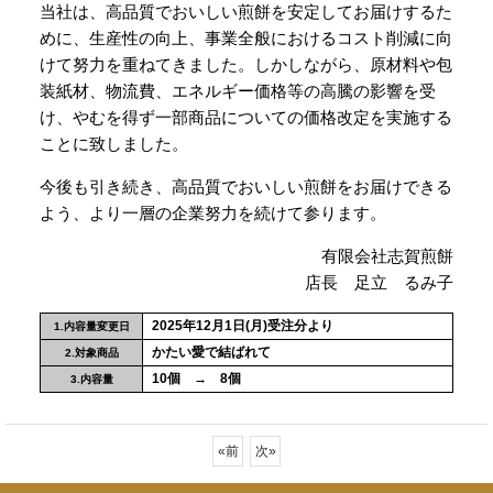
当社は、高品質でおいしい煎餅を安定してお届けするた
めに、生産性の向上、事業全般におけるコスト削減に向
けて努力を重ねてきました。しかしながら、原材料や包
装紙材、物流費、エネルギー価格等の高騰の影響を受
け、やむを得ず一部商品についての価格改定を実施する
ことに致しました。
今後も引き続き、高品質でおいしい煎餅をお届けできる
よう、より一層の企業努力を続けて参ります。
有限会社志賀煎餅
店長 足立 るみ子
2025年12月1日(月)受注分より
1.内容量変更日
かたい愛で結ばれて
2.対象商品
10個 → 8個
3.内容量
«
前
次
»